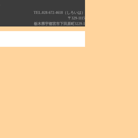
科
TEL.028-672-4618（しろいは）
〒329-1115
栃木県宇都宮市下田原町3229-1