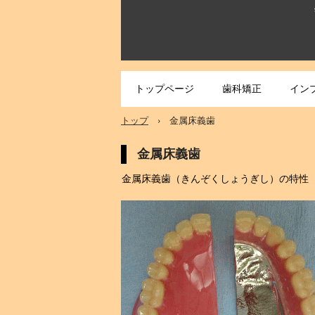
トップページ
歯科矯正
イン
トップ
›
金属床義歯
金属床義歯
金属床義歯（きんぞくしょうぎし）の特性