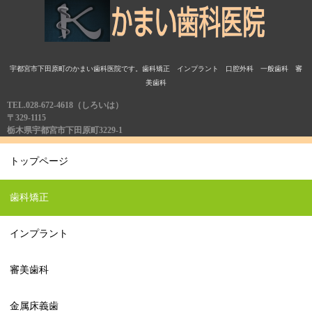
宇都宮市下田原町のかまい歯科医院です。歯科矯正 インプラント 口腔外科 一般歯科 審
美歯科
TEL.028-672-4618（しろいは）
〒329-1115
栃木県宇都宮市下田原町3229-1
トップページ
歯科矯正
インプラント
審美歯科
金属床義歯