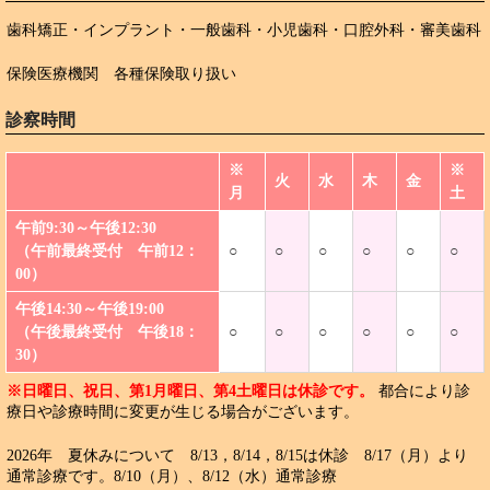
歯科矯正・インプラント・一般歯科・小児歯科・口腔外科・審美歯科
保険医療機関 各種保険取り扱い
診察時間
※
※
火
水
木
金
月
土
午前9:30～午後12:30
（午前最終受付 午前12：
○
○
○
○
○
○
00）
午後14:30～午後19:00
（午後最終受付 午後18：
○
○
○
○
○
○
30）
※日曜日、祝日、第1月曜日、第4土曜日は休診です。
都合により診
療日や診療時間に変更が生じる場合がございます。
2026年 夏休みについて 8/13，8/14，8/15は休診 8/17（月）より
通常診療です。8/10（月）、8/12（水）通常診療