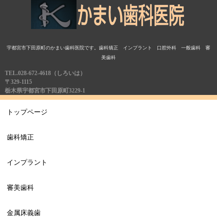
宇都宮市下田原町のかまい歯科医院です。歯科矯正 インプラント 口腔外科 一般歯科 審
美歯科
TEL.028-672-4618（しろいは）
〒329-1115
栃木県宇都宮市下田原町3229-1
トップページ
歯科矯正
インプラント
審美歯科
金属床義歯